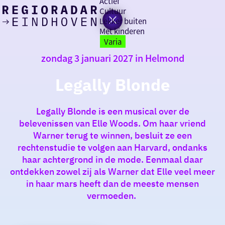
Actief
Cultuur
Lekker buiten
Ik heb
Ga
Met kinderen
vandaag
naar
Varia
de
zondag 3 januari 2027 in Helmond
homepage
zin in
Legally Blonde
iets leuks
Legally Blonde is een musical over de
rondom
belevenissen van Elle Woods. Om haar vriend
de regio
Warner terug te winnen, besluit ze een
rechtenstudie te volgen aan Harvard, ondanks
haar achtergrond in de mode. Eenmaal daar
ontdekken zowel zij als Warner dat Elle veel meer
in haar mars heeft dan de meeste mensen
vermoeden.