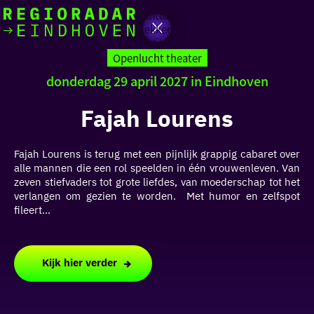
Actief
Cultuur
Lekker buiten
Ik heb
Ga
Met kinderen
vandaag
naar
Openlucht theater
de
donderdag 29 april 2027 in Eindhoven
homepage
zin in
Fajah Lourens
iets leuks
Fajah Lourens is terug met een pijnlijk grappig cabaret over
rondom
alle mannen die een rol speelden in één vrouwenleven. Van
de regio
zeven stiefvaders tot grote liefdes, van moederschap tot het
verlangen om gezien te worden. Met humor en zelfspot
fileert...
Kijk hier verder