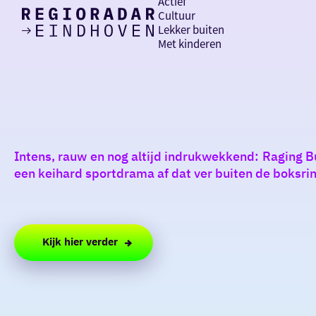
Actief
Cultuur
Lekker buiten
Ik heb
Ga
Met kinderen
vandaag
naar
de
homepage
zin in
iets leuks
Intens, rauw en nog altijd indrukwekkend: Raging Bu
rondom
een keihard sportdrama af dat ver buiten de boksr
de regio
Kijk hier verder