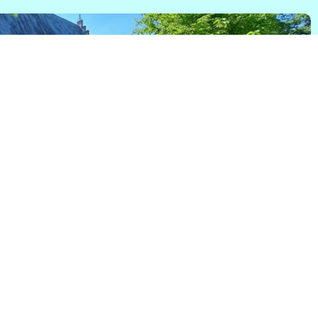
omeravondfilms bij de Wieger
ma