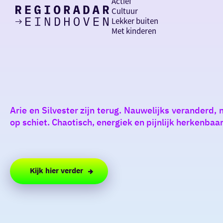
Actief
Cultuur
Lekker buiten
Ik heb
Ga
Met kinderen
vandaag
naar
de
homepage
zin in
iets leuks
Arie en Silvester zijn terug. Nauwelijks veranderd,
rondom
op schiet. Chaotisch, energiek en pijnlijk herkenbaar.
de regio
Kijk hier verder