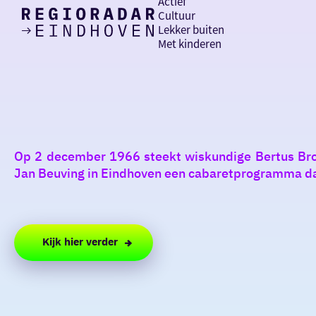
Actief
Cultuur
Lekker buiten
Ik heb
Ga
Met kinderen
vandaag
naar
de
homepage
zin in
iets leuks
Op 2 december 1966 steekt wiskundige Bertus Brou
rondom
Jan Beuving in Eindhoven een cabaretprogramma dat 
de regio
Kijk hier verder