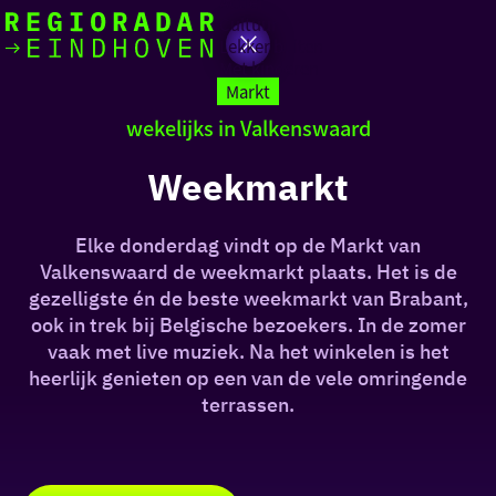
Actief
Cultuur
Lekker buiten
Ik heb
Ga
Met kinderen
vandaag
naar
Markt
de
wekelijks in Valkenswaard
homepage
zin in
Weekmarkt
iets leuks
Elke donderdag vindt op de Markt van
rondom
Valkenswaard de weekmarkt plaats. Het is de
de regio
gezelligste én de beste weekmarkt van Brabant,
ook in trek bij Belgische bezoekers. In de zomer
vaak met live muziek. Na het winkelen is het
heerlijk genieten op een van de vele omringende
terrassen.