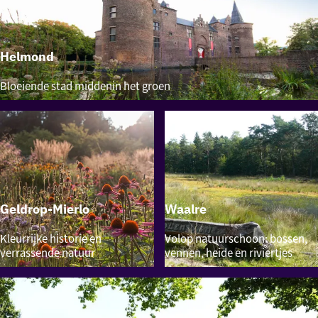
Helmond
Helmond
Bloeiende stad middenin het groen
Geldrop-Mierlo
Waalre
Geldrop-
Waalre
Kleurrijke historie en
Volop natuurschoon: bossen,
Mierlo
verrassende natuur
vennen, heide en riviertjes