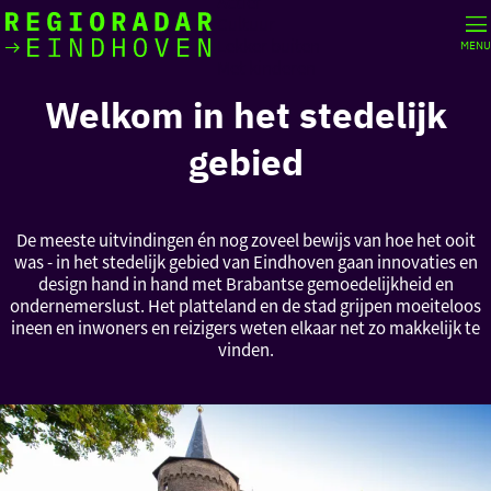
Actief
Cultuur
Lekker buiten
MENU
Ik heb
Ga
Met kinderen
vandaag
naar
Welkom in het stedelijk
de
homepage
gebied
zin in
iets leuks
De meeste uitvindingen én nog zoveel bewijs van hoe het ooit
rondom
was - in het stedelijk gebied van Eindhoven gaan innovaties en
de regio
design hand in hand met Brabantse gemoedelijkheid en
ondernemerslust. Het platteland en de stad grijpen moeiteloos
ineen en inwoners en reizigers weten elkaar net zo makkelijk te
vinden.