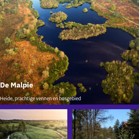
De Malpie
De
Heide, prachtige vennen en bosgebied
Malpie