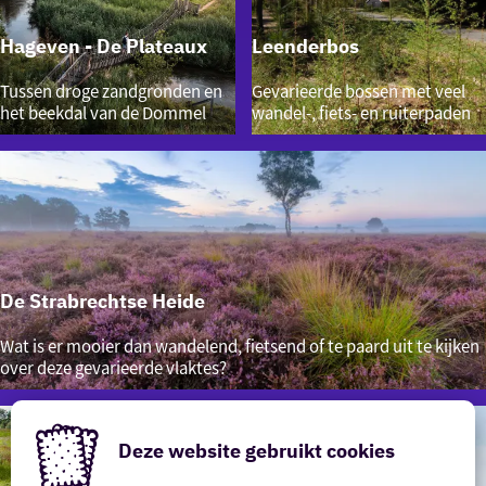
Hageven - De Plateaux
Leenderbos
Hageven
Leenderbos
Tussen droge zandgronden en
Gevarieerde bossen met veel
-
het beekdal van de Dommel
wandel-, fiets- en ruiterpaden
De
Plateaux
De Strabrechtse Heide
De
Wat is er mooier dan wandelend, fietsend of te paard uit te kijken
Strabrechtse
over deze gevarieerde vlaktes?
Heide
Deze website gebruikt cookies