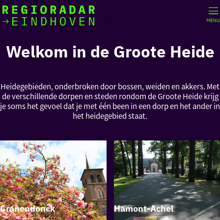
Actief
Cultuur
Lekker buiten
MENU
Ik heb
Ga
Met kinderen
vandaag
naar
Welkom in de Groote Heide
de
homepage
zin in
iets leuks
Heidegebieden, onderbroken door bossen, weiden en akkers. Met
de verschillende dorpen en steden rondom de Groote Heide krijg
je soms het gevoel dat je met één been in een dorp en het ander in
rondom
het heidegebied staat.
de regio
Cranendonck
Hamont-Achel