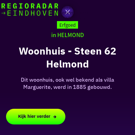
Actief
Cultuur
Lekker buiten
Ik heb
Ga
Met kinderen
vandaag
naar
Erfgoed
de
in HELMOND
homepage
zin in
Woonhuis - Steen 62
iets leuks
Helmond
rondom
de regio
Dit woonhuis, ook wel bekend als villa
Marguerite, werd in 1885 gebouwd.
Kijk hier verder