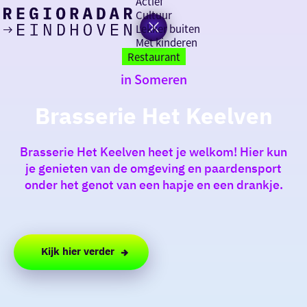
Actief
Cultuur
Lekker buiten
Ik heb
Ga
Met kinderen
vandaag
naar
Restaurant
de
in Someren
homepage
zin in
Brasserie Het Keelven
iets leuks
Brasserie Het Keelven heet je welkom! Hier kun
rondom
je genieten van de omgeving en paardensport
de regio
onder het genot van een hapje en een drankje.
Kijk hier verder