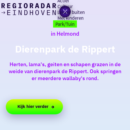
Actief
Cultuur
Lekker buiten
Ik heb
Ga
Met kinderen
vandaag
naar
Park/Tuin
de
in Helmond
homepage
zin in
Dierenpark de Rippert
iets leuks
Herten, lama's, geiten en schapen grazen in de
rondom
weide van dierenpark de Rippert. Ook springen
de regio
er meerdere wallaby's rond.
Kijk hier verder