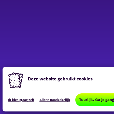
Deze website gebruikt cookies
Deze
website
Tuurlijk. Ga je gang
Ik kies graag zelf
Alleen noodzakelijk
maakt
Bekijk meer locaties
gebruik
van