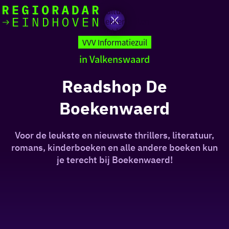
Actief
Cultuur
Lekker buiten
Ik heb
Ga
Met kinderen
vandaag
naar
VVV Informatiezuil
de
in Valkenswaard
homepage
zin in
Readshop De
iets leuks
Boekenwaerd
rondom
de regio
Voor de leukste en nieuwste thrillers, literatuur,
romans, kinderboeken en alle andere boeken kun
je terecht bij Boekenwaerd!