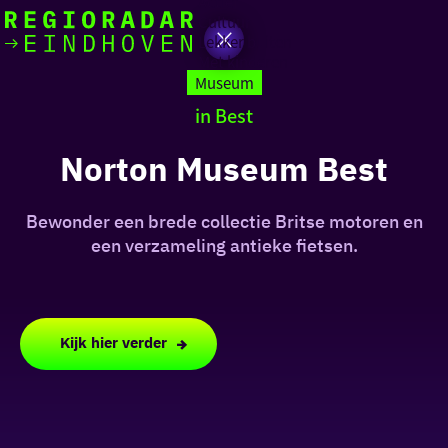
Actief
Cultuur
Lekker buiten
Ik heb
Ga
Met kinderen
vandaag
naar
Museum
de
in Best
homepage
zin in
Norton Museum Best
iets leuks
Bewonder een brede collectie Britse motoren en
rondom
een verzameling antieke fietsen.
de regio
Kijk hier verder