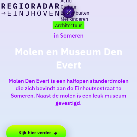
Actief
Cultuur
Lekker buiten
Ik heb
Ga
Met kinderen
vandaag
naar
Architectuur
de
in Someren
homepage
zin in
Molen en Museum Den
iets leuks
Evert
rondom
de regio
Molen Den Evert is een halfopen standerdmolen
die zich bevindt aan de Einhoutsestraat te
Someren. Naast de molen is een leuk museum
gevestigd.
Kijk hier verder