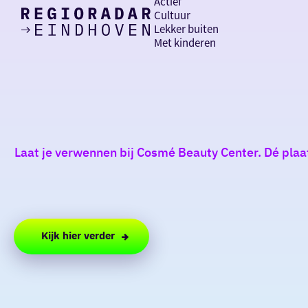
Actief
Cultuur
Lekker buiten
Ik heb
Ga
Met kinderen
vandaag
naar
de
homepage
zin in
iets leuks
Laat je verwennen bij Cosmé Beauty Center. Dé plaa
rondom
de regio
Kijk hier verder