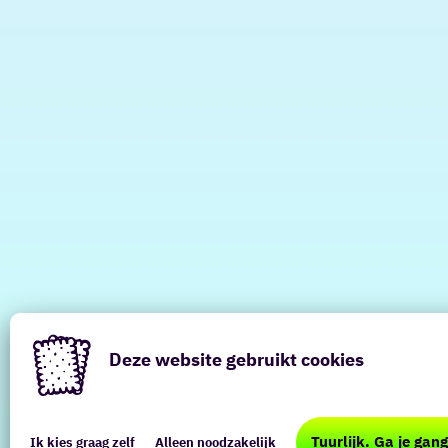
Deze website gebruikt cookies
Deze
website
Tuurlijk. Ga je gang
Ik kies graag zelf
Alleen noodzakelijk
maakt