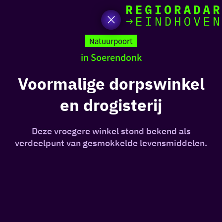
Ik heb
Ga
vand
naar
Natuurpoort
de
in Soerendonk
homepage
zin in
Voormalige dorpswinkel
iets 
en drogisterij
rondo
de re
Deze vroegere winkel stond bekend als
verdeelpunt van gesmokkelde levensmiddelen.