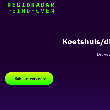
Actief
Cultuur
Lekker buiten
Ik heb
Ga
Met kinderen
vandaag
naar
de
homepage
zin in
Koetshuis/d
iets leuks
Dit vo
rondom
de regio
Kijk hier verder