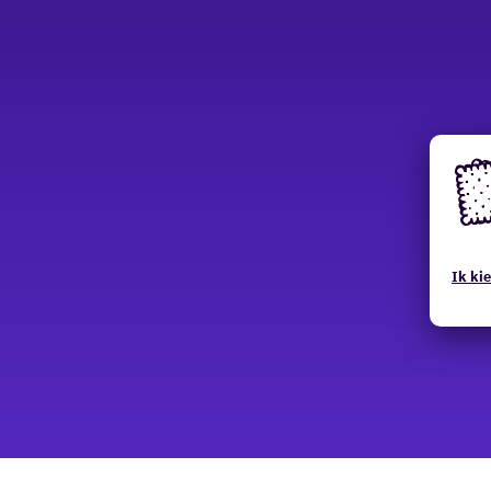
Deze
websi
Ik kie
maak
gebru
van
cooki
(Func
Analy
Marke
die
noodz
zijn