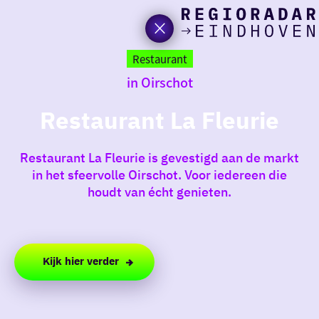
Ik heb
Ga
vand
naar
Restaurant
de
in Oirschot
homepage
zin in
Restaurant La Fleurie
iets 
Restaurant La Fleurie is gevestigd aan de markt
rondo
in het sfeervolle Oirschot. Voor iedereen die
de re
houdt van écht genieten.
Kijk hier verder