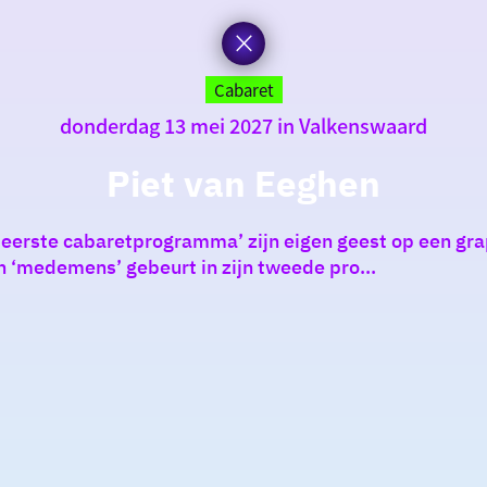
Cabaret
donderdag 13 mei 2027 in Valkenswaard
Piet van Eeghen
e eerste cabaretprogramma’ zijn eigen geest op een gra
jn ‘medemens’ gebeurt in zijn tweede pro...