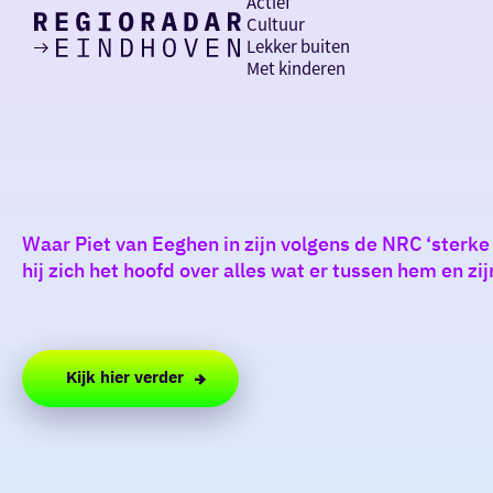
Actief
Cultuur
Lekker buiten
Ik heb
Ga
Met kinderen
vandaag
naar
de
homepage
zin in
iets leuks
Waar Piet van Eeghen in zijn volgens de NRC ‘sterk
rondom
hij zich het hoofd over alles wat er tussen hem en zi
de regio
Kijk hier verder