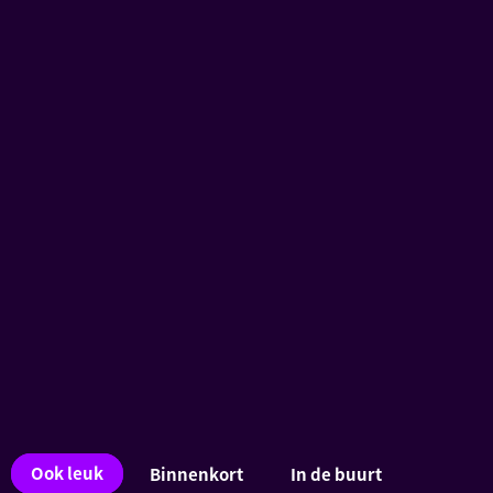
Ook
Ook leuk
Binnenkort
In de buurt