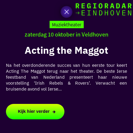
Ik heb
Ga
vand
naar
Muziektheater
de
zaterdag 10 oktober in Veldhoven
homepage
zin in
Acting the Maggot
iets 
Na het overdonderende succes van hun eerste tour keert
rondo
Acting The Maggot terug naar het theater. De beste Ierse
de re
feestband van Nederland presenteert haar nieuwe
voorstelling ‘Irish Rebels & Rovers’. Verwacht een
bruisende avond vol Ierse...
Kijk hier verder