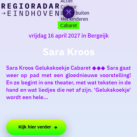
Actief
Cultuur
Lekker buiten
Ik heb
Ga
Met kinderen
vandaag
naar
Cabaret
de
vrijdag 16 april 2027 in Bergeijk
homepage
zin in
Sara Kroos
iets leuks
Sara Kroos Gelukskoekje Cabaret ◆◆◆ Sara gaat
rondom
weer op pad met een gloednieuwe voorstelling!
de regio
En ze begint in ons theater, met wat teksten in de
hand en wat liedjes die net af zijn. ‘Gelukskoekje’
wordt een hele...
Kijk hier verder