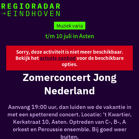
Actief
Cultuur
Lekker buiten
Ik heb
Ga
Met kinderen
vandaag
naar
Muziek varia
de
t/m 10 juli in Asten
homepage
zin in
iets leuks
Sorry, deze activiteit is niet meer beschikbaar.
Bekijk het
actuele aanbod
voor de beschikbare
opties.
rondom
Zomerconcert Jong
de regio
Nederland
Aanvang 19:00 uur, dan luiden we de vakantie in
met een spetterend concert. Locatie: 't Kwartier,
Kerkstraat 10, Asten. Optreden van C-, B-, A
orkest en Percussie ensemble. Bij goed weer
buiten.