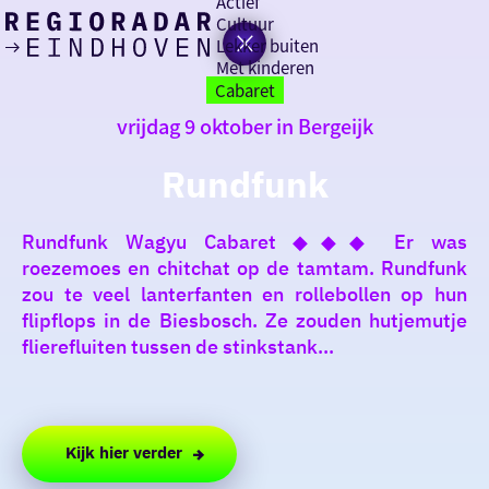
Actief
Cultuur
Lekker buiten
Ik heb
Ga
Met kinderen
vandaag
naar
Cabaret
de
vrijdag 9 oktober in Bergeijk
homepage
zin in
Rundfunk
iets leuks
Rundfunk Wagyu Cabaret ◆◆◆ Er was
rondom
roezemoes en chitchat op de tamtam. Rundfunk
de regio
zou te veel lanterfanten en rollebollen op hun
flipflops in de Biesbosch. Ze zouden hutjemutje
flierefluiten tussen de stinkstank...
Kijk hier verder