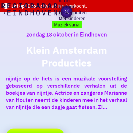
Actief
Let op!
Deze activiteit is uitverkocht.
Cultuur
Lekker buiten
Ik heb
Ga
Met kinderen
vandaag
naar
Muziek varia
de
zondag 18 oktober in Eindhoven
homepage
zin in
Klein Amsterdam
iets leuks
Producties
rondom
de regio
nijntje op de fiets is een muzikale voorstelling
gebaseerd op verschillende verhalen uit de
boekjes van nijntje. Actrice en zangeres Marianne
van Houten neemt de kinderen mee in het verhaal
van nijntje die een dagje gaat fietsen. Zi...