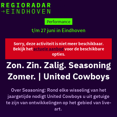
Actief
Cultuur
Lekker buiten
Ik heb
Ga
Met kinderen
vandaag
naar
Performance
de
t/m 27 juni in Eindhoven
homepage
zin in
iets leuks
Sorry, deze activiteit is niet meer beschikbaar.
Bekijk het
actuele aanbod
voor de beschikbare
opties.
rondom
Zon. Zin. Zalig. Seasoning
de regio
Zomer. | United Cowboys
Over Seasoning: Rond elke wisseling van het
jaargetijde nodigt United Cowboys u uit getuige
te zijn van ontwikkelingen op het gebied van live-
art.