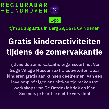
Actief
Cultuur
Lekker buiten
Ik heb
Ga
Met kinderen
vandaag
naar
Expo
de
t/m 31 augustus in Berg 29, 5671 CA Nuenen
homepage
zin in
Gratis kinderactiviteiten
iets leuks
tijdens de zomervakantie
rondom
de regio
Tijdens de zomervakantie organiseert het Van
Gogh Village Museum extra activiteiten waar
kinderen gratis aan kunnen deelnemen. Van een
lavalamp of eigen ansichtkaartje maken tot
workshops van De Ontdekfabriek en Mad
Science: je hoeft je niet te vervelen!