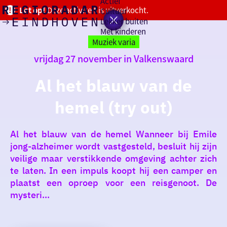
Actief
Let op!
Deze activiteit is uitverkocht.
Cultuur
Lekker buiten
Ik heb
Ga
Met kinderen
vandaag
naar
Muziek varia
de
vrijdag 27 november in Valkenswaard
homepage
zin in
Al het blauw van de
iets leuks
hemel (try out)
rondom
de regio
Al het blauw van de hemel Wanneer bij Emile
jong-alzheimer wordt vastgesteld, besluit hij zijn
veilige maar verstikkende omgeving achter zich
te laten. In een impuls koopt hij een camper en
plaatst een oproep voor een reisgenoot. De
mysteri...