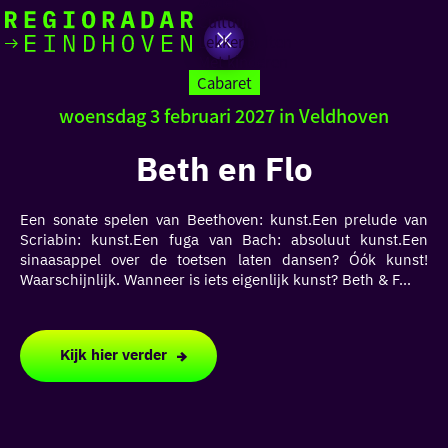
Actief
Cultuur
Lekker buiten
Ik heb
Ga
Met kinderen
vandaag
naar
Cabaret
de
woensdag 3 februari 2027 in Veldhoven
homepage
zin in
Beth en Flo
iets leuks
Een sonate spelen van Beethoven: kunst.Een prelude van
rondom
Scriabin: kunst.Een fuga van Bach: absoluut kunst.Een
de regio
sinaasappel over de toetsen laten dansen? Óók kunst!
Waarschijnlijk. Wanneer is iets eigenlijk kunst? Beth & F...
Kijk hier verder