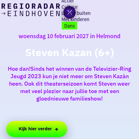
Actief
Cultuur
Lekker buiten
Ik heb
Ga
Met kinderen
vandaag
naar
Dans
de
woensdag 10 februari 2027 in Helmond
homepage
zin in
Steven Kazan (6+)
iets leuks
Hoe dan!Sinds het winnen van de Televizier-Ring
rondom
Jeugd 2023 kun je niet meer om Steven Kazàn
de regio
heen. Ook dit theaterseizoen komt Steven weer
met veel plezier naar jullie toe met een
gloednieuwe familieshow!
Kijk hier verder