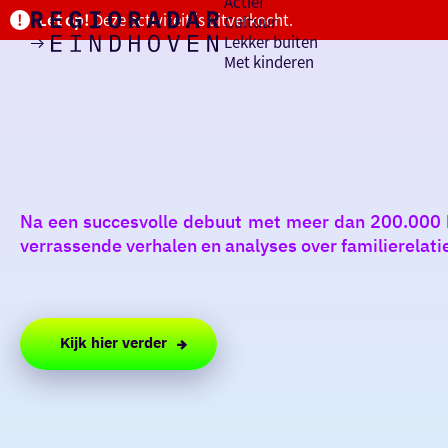
Actief
Let op!
Deze activiteit is uitverkocht.
Cultuur
Lekker buiten
Ik heb
Ga
Met kinderen
vandaag
naar
de
homepage
zin in
iets leuks
Na een succesvolle debuut met meer dan 200.000 be
rondom
verrassende verhalen en analyses over familierelatie
de regio
Kijk hier verder