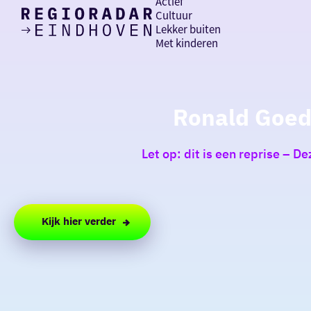
Actief
Cultuur
Lekker buiten
Ik heb
Ga
Met kinderen
vandaag
naar
de
homepage
zin in
Ronald Goede
iets leuks
Let op: dit is een reprise – D
rondom
de regio
Kijk hier verder