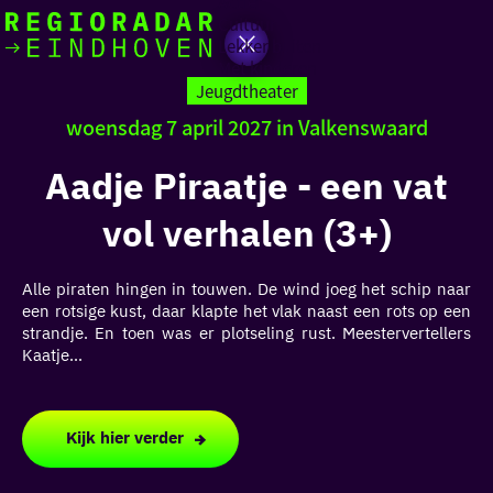
Actief
Cultuur
Lekker buiten
Ik heb
Ga
Met kinderen
vandaag
naar
Jeugdtheater
de
woensdag 7 april 2027 in Valkenswaard
homepage
zin in
Aadje Piraatje - een vat
iets leuks
vol verhalen (3+)
rondom
de regio
Alle piraten hingen in touwen. De wind joeg het schip naar
een rotsige kust, daar klapte het vlak naast een rots op een
strandje. En toen was er plotseling rust. Meestervertellers
Kaatje...
Kijk hier verder