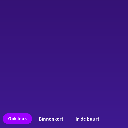
Ook
Ook leuk
Binnenkort
In de buurt