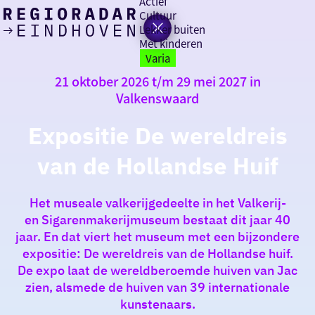
Actief
Cultuur
Lekker buiten
Ik heb
Ga
Met kinderen
vandaag
naar
Varia
de
21 oktober 2026 t/m 29 mei 2027 in
homepage
Valkenswaard
zin in
iets leuks
Expositie De wereldreis
van de Hollandse Huif
rondom
de regio
Het museale valkerijgedeelte in het Valkerij-
en Sigarenmakerijmuseum bestaat dit jaar 40
jaar. En dat viert het museum met een bijzondere
expositie: De wereldreis van de Hollandse huif.
De expo laat de wereldberoemde huiven van Jac
zien, alsmede de huiven van 39 internationale
kunstenaars.