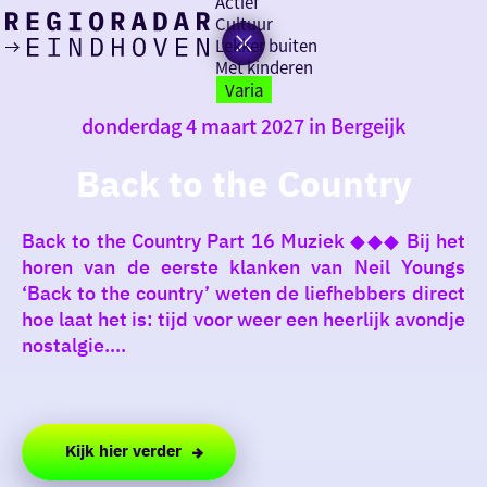
Actief
Cultuur
Lekker buiten
Ik heb
Ga
Met kinderen
vandaag
naar
Varia
de
donderdag 4 maart 2027 in Bergeijk
homepage
zin in
Back to the Country
iets leuks
Back to the Country Part 16 Muziek ◆◆◆ Bij het
rondom
horen van de eerste klanken van Neil Youngs
de regio
‘Back to the country’ weten de liefhebbers direct
hoe laat het is: tijd voor weer een heerlijk avondje
nostalgie....
Kijk hier verder