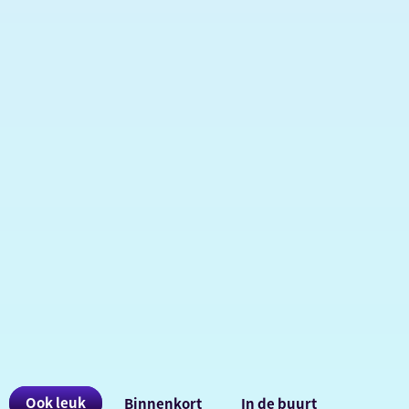
Ook
Ook leuk
Binnenkort
In de buurt