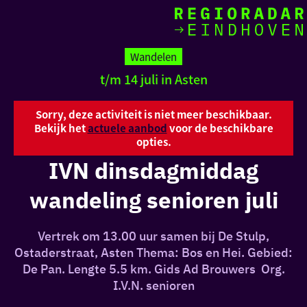
Ik heb
Ga
vand
naar
Wandelen
de
t/m 14 juli in Asten
homepage
zin in
iets 
Sorry, deze activiteit is niet meer beschikbaar.
Bekijk het
actuele aanbod
voor de beschikbare
opties.
rondo
IVN dinsdagmiddag
de re
wandeling senioren juli
Vertrek om 13.00 uur samen bij De Stulp,
Ostaderstraat, Asten Thema: Bos en Hei. Gebied:
De Pan. Lengte 5.5 km. Gids Ad Brouwers Org.
I.V.N. senioren