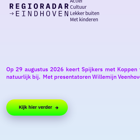
Actief
Cultuur
Lekker buiten
Ik heb
Ga
Met kinderen
vandaag
naar
de
homepage
zin in
iets leuks
Op 29 augustus 2026 keert Spijkers met Koppen te
rondom
natuurlijk bij. Met presentatoren Willemijn Veenhov
de regio
Kijk hier verder