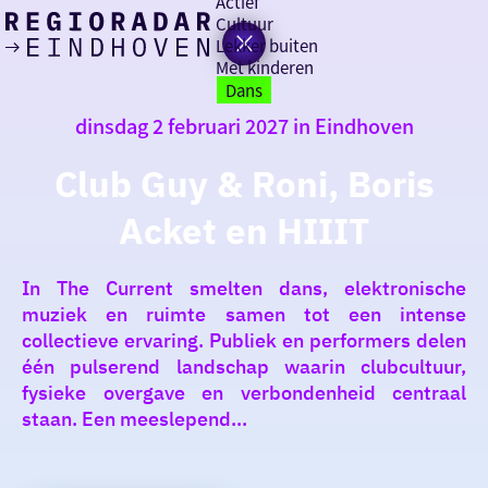
Actief
Cultuur
Lekker buiten
Ik heb
Ga
Met kinderen
vandaag
naar
Dans
de
dinsdag 2 februari 2027 in Eindhoven
homepage
zin in
Club Guy & Roni, Boris
iets leuks
Acket en HIIIT
rondom
de regio
In The Current smelten dans, elektronische
muziek en ruimte samen tot een intense
collectieve ervaring. Publiek en performers delen
één pulserend landschap waarin clubcultuur,
fysieke overgave en verbondenheid centraal
staan. Een meeslepend...