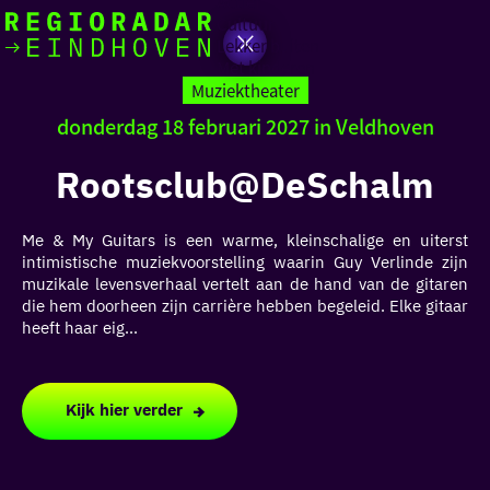
Actief
Cultuur
Lekker buiten
Ik heb
Ga
Met kinderen
vandaag
naar
Muziektheater
de
donderdag 18 februari 2027 in Veldhoven
homepage
zin in
Rootsclub@DeSchalm
iets leuks
Me & My Guitars is een warme, kleinschalige en uiterst
rondom
intimistische muziekvoorstelling waarin Guy Verlinde zijn
de regio
muzikale levensverhaal vertelt aan de hand van de gitaren
die hem doorheen zijn carrière hebben begeleid. Elke gitaar
heeft haar eig...
Kijk hier verder