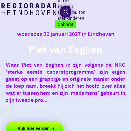
Actief
Cultuur
Lekker buiten
Ik heb
Ga
Met kinderen
vandaag
naar
Cabaret
de
woensdag 20 januari 2027 in Eindhoven
homepage
zin in
Piet van Eeghen
iets leuks
Waar Piet van Eeghen in zijn volgens de NRC
rondom
‘sterke eerste cabaretprogramma’ zijn eigen
de regio
geest op een grappige en originele manier onder
de loep nam, breekt hij zich het hoofd over alles
wat er tussen hem en zijn ‘medemens’ gebeurt in
zijn tweede pro...
Kijk hier verder