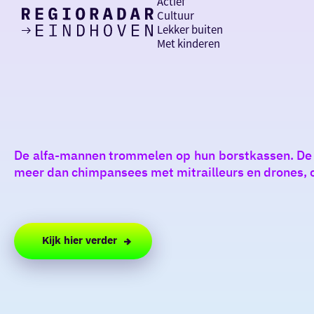
Actief
Cultuur
Lekker buiten
Ik heb
Ga
Met kinderen
vandaag
naar
de
homepage
zin in
iets leuks
De alfa-mannen trommelen op hun borstkassen. De taa
rondom
meer dan chimpansees met mitrailleurs en drones, of
de regio
Kijk hier verder