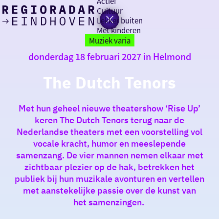
Actief
Cultuur
Lekker buiten
Ik heb
Ga
Met kinderen
vandaag
naar
Muziek varia
de
donderdag 18 februari 2027 in Helmond
homepage
zin in
The Dutch Tenors
iets leuks
Met hun geheel nieuwe theatershow ‘Rise Up’
rondom
keren The Dutch Tenors terug naar de
de regio
Nederlandse theaters met een voorstelling vol
vocale kracht, humor en meeslepende
samenzang. De vier mannen nemen elkaar met
zichtbaar plezier op de hak, betrekken het
publiek bij hun muzikale avonturen en vertellen
met aanstekelijke passie over de kunst van
het samenzingen.