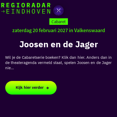
Actief
Cultuur
Lekker buiten
Ik heb
Ga
Met kinderen
vandaag
naar
Cabaret
de
zaterdag 20 februari 2027 in Valkenswaard
homepage
zin in
Joosen en de Jager
iets leuks
Wil je de Cabaretserie boeken? Klik dan hier. Anders dan in
rondom
de theateragenda vermeld staat, spelen Joosen en de Jager
de regio
nie...
Kijk hier verder