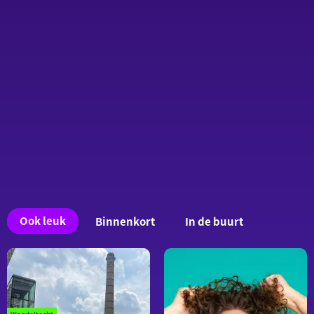
Ook
Ook leuk
Binnenkort
In de buurt
interessant