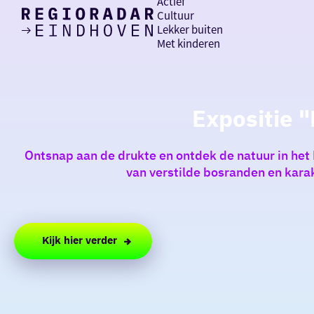
Actief
Cultuur
Lekker buiten
Ik heb
Ga
Met kinderen
vandaag
naar
de
homepage
zin in
Expositie "
iets leuks
Ontsnap aan de drukte en ontdek de natuur in het
rondom
van verstilde bosranden en karak
de regio
Kijk hier verder