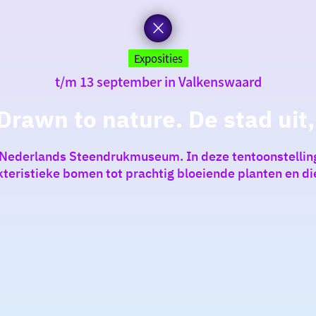
Exposities
t/m 13 september in Valkenswaard
Drawn to nature. De stad uit,
 Nederlands Steendrukmuseum. In deze tentoonstelling s
teristieke bomen tot prachtig bloeiende planten en di