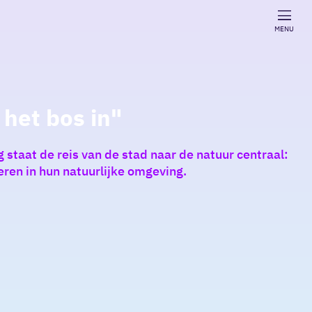
MENU
 het bos in"
taat de reis van de stad naar de natuur centraal:
eren in hun natuurlijke omgeving.