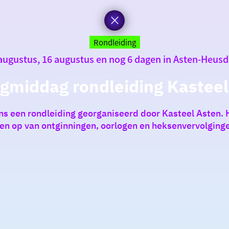
Rondleiding
augustus, 16 augustus en nog 6 dagen in Asten-Heus
gmiddag rondleiding Kasteel
ns een rondleiding georganiseerd door Kasteel Asten. H
den op van ontginningen, oorlogen en heksenvervolginge