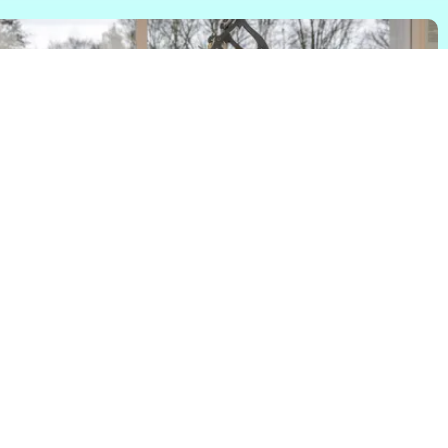
 in de tijd
it de klauwen van ‘De Tussentijd’. Nieuw spel in Museum...