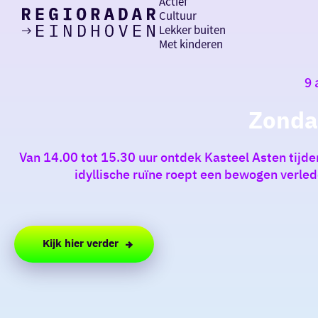
Actief
Cultuur
Lekker buiten
Ik heb
Ga
Met kinderen
vandaag
naar
de
9 
homepage
zin in
Zonda
iets leuks
Van 14.00 tot 15.30 uur ontdek Kasteel Asten tijde
rondom
idyllische ruïne roept een bewogen verle
de regio
Kijk hier verder