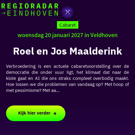
Actief
Cultuur
Lekker buiten
Ik heb
Ga
Met kinderen
vandaag
naar
Cabaret
de
woensdag 20 januari 2027 in Veldhoven
homepage
zin in
Roel en Jos Maalderink
iets leuks
Verbroedering is een actuele cabaretvoorstelling over de
rondom
democratie die onder vuur ligt, het klimaat dat naar de
de regio
klote gaat en AI die ons straks compleet overbodig maakt.
Hoe lossen we die problemen van vandaag op? Met hoop of
met pessimisme? Met aa...
Kijk hier verder