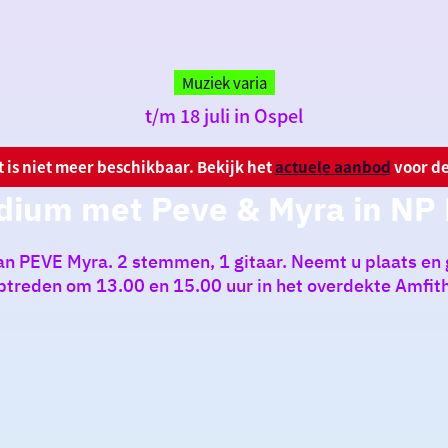
Muziek varia
t/m 18 juli in Ospel
it is niet meer beschikbaar. Bekijk het
actuele aanbod
voor de
dium met Peve & Myra in NP 
van PEVE Myra. 2 stemmen, 1 gitaar. Neemt u plaats en 
treden om 13.00 en 15.00 uur in het overdekte Amfithea