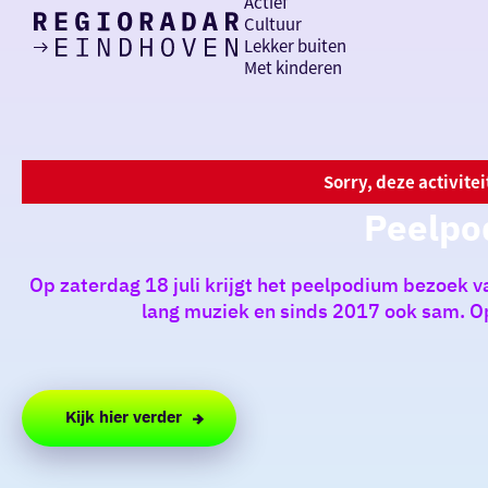
Actief
Cultuur
Lekker buiten
Ik heb
Ga
Met kinderen
vandaag
naar
de
homepage
zin in
iets leuks
Sorry, deze activite
Peelpo
rondom
de regio
Op zaterdag 18 juli krijgt het peelpodium bezoek 
lang muziek en sinds 2017 ook sam. Op
Kijk hier verder