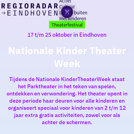
Actief
Cultuur
Lekker buiten
Ik heb
Ga
Met kinderen
vandaag
naar
Theaterfestival
de
17 t/m 25 oktober in Eindhoven
homepage
zin in
Nationale Kinder Theater
iets leuks
Week
rondom
de regio
Tijdens de Nationale KinderTheaterWeek staat
het Parktheater in het teken van spelen,
ontdekken en verwondering. Het theater opent in
deze periode haar deuren voor alle kinderen en
organiseert speciaal voor kinderen van 2 t/m 12
jaar extra gratis activiteiten, zowel voor als
achter de schermen.