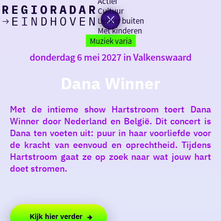
Actief
Cultuur
Lekker buiten
Ik heb
Ga
Met kinderen
vandaag
naar
Muziek varia
de
donderdag 6 mei 2027 in Valkenswaard
homepage
zin in
Dana Winner
iets leuks
Met de intieme show Hartstroom toert Dana
rondom
Winner door Nederland en België. Dit concert is
de regio
Dana ten voeten uit: puur in haar voorliefde voor
de kracht van eenvoud en oprechtheid. Tijdens
Hartstroom gaat ze op zoek naar wat jouw hart
doet stromen.
Kijk hier verder