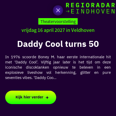
Ik heb
Ga
vand
naar
Theatervoorstelling
de
vrijdag 16 april 2027 in Veldhoven
homepage
zin in
Daddy Cool turns 50
iets 
In 1976 scoorde Boney M. haar eerste internationale hit
rondo
met ‘Daddy Cool’. Vijftig jaar later is het tijd om deze
de re
iconische discoklanken opnieuw te beleven in een
explosieve liveshow vol herkenning, glitter en pure
seventies vibes. ‘Daddy Coo...
Kijk hier verder