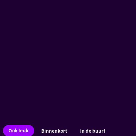
Ook
Ook leuk
Binnenkort
In de buurt